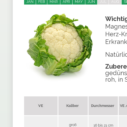
JAN
FEB
MAR
APR
MAY
JUN
JUL
AUG
S
Wichtig
Magnes
Herz-Kr
Erkran
Natürli
Zubere
gedünst
roh, in