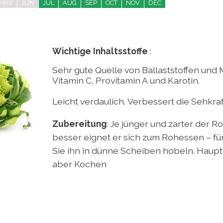
MAY
JUN
JUL
AUG
SEP
OCT
NOV
DEC
Wichtige Inhaltsstoffe
:
Sehr gute Quelle von Ballaststoffen und 
Vitamin C, Provitamin A und Karotin.
Leicht verdaulich.
Verbessert die Sehkraf
Zubereitung
: Je jünger und zarter der 
besser eignet er sich zum Rohessen – fü
Sie ihn in dünne Scheiben hobeln. Haupt
aber Kochen