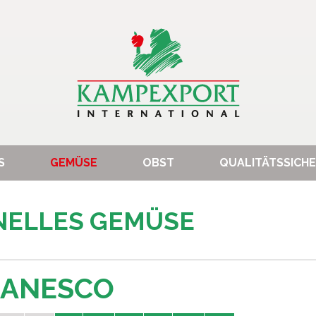
S
GEMÜSE
OBST
QUALITÄTSSICH
NELLES GEMÜSE
MANESCO