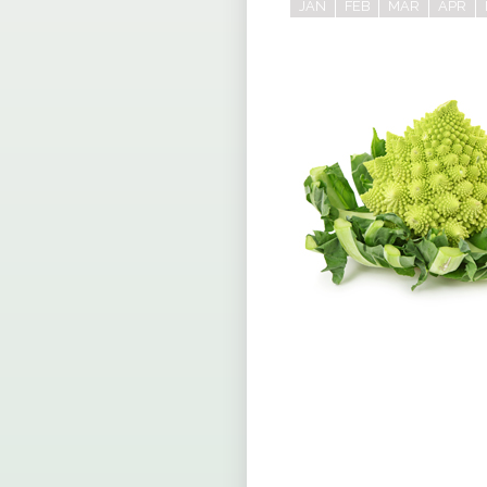
JAN
FEB
MAR
APR