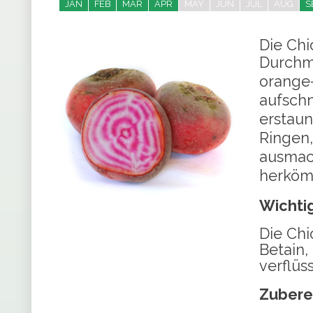
JAN
FEB
MAR
APR
MAY
JUN
JUL
AUG
S
Die Chi
Durchme
orange
aufschn
erstaun
Ringen,
ausmac
herköm
Wichtig
Die Chi
Betain,
verflüss
Zubere