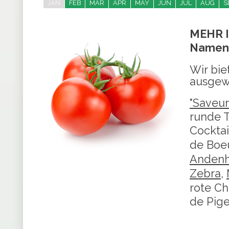
JAN
FEB
MAR
APR
MAY
JUN
JUL
AUG
S
MEHR I
Namen 
Wir bie
ausgew
"Saveur
runde T
Cockta
de Boe
Andenh
Zebra
,
rote C
de Pig