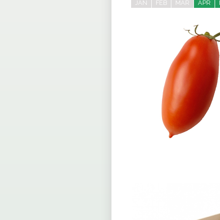
JAN
FEB
MAR
APR