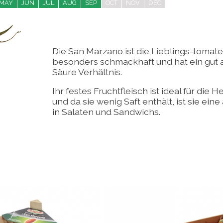
MAY
JUN
JUL
AUG
SEP
OCT
NOV
DEC
Die San Marzano ist die Lieblings-tomate d
besonders schmackhaft und hat ein gut
Säure Verhältnis.
Ihr festes Fruchtfleisch ist ideal für die
und da sie wenig Saft enthält, ist sie ei
in Salaten und Sandwichs.