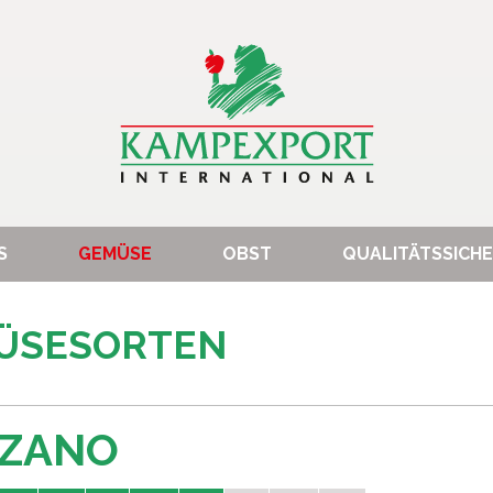
S
GEMÜSE
OBST
QUALITÄTSSICH
MÜSESORTEN
RZANO