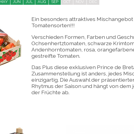
MAY
JUN
JUL
AUG
SEP
OCT
NOV
DEC
Ein besonders attraktives Mischangebot 
Tomatensorten!!!
Verschieden Formen, Farben und Gesc
Ochsenhertztomaten,
schwarze Krimto
Andenhorntomaten, rosa, orangefarbene
gestreifte Tomaten.
Das Plus diese exklusiven Prince de Bre
Zusammenstellung ist anders, jedes Mis
einzigartig. Die Auswahl der präsentiert
Rhytmus der Saison und hängt von dem j
der Früchte ab.