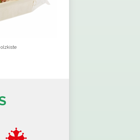
olzkiste
S