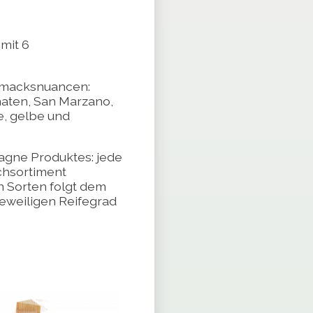
mit 6
hmacksnuancen:
maten
, San Marzano,
, gelbe und
tagne Produktes: jede
chsortiment
en Sorten folgt dem
eweiligen Reifegrad