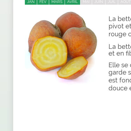
JAN
FEV
MARS
AVRIL
MAI
JUIN
JUIL
AOÛT
La bett
pivot e
rouge o
La bett
et en fi
Elle se
garde s
est fon
douce e